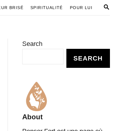
S
UR BRISÉ
SPIRITUALITÉ
POUR LUI
E
A
R
C
H
Search
SEARCH
About