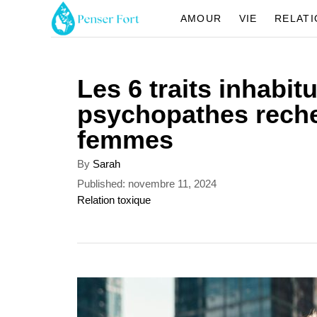
S
AMOUR
VIE
RELAT
k
i
Les 6 traits inhabit
p
psychopathes reche
t
femmes
o
C
A
By
Sarah
u
o
P
Published:
novembre 11, 2024
t
o
C
Relation toxique
n
h
s
a
o
t
t
t
r
e
e
e
d
g
n
o
o
n
r
t
i