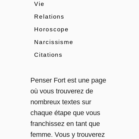
1
i
Vie
2
r
S
Relations
e
i
:
Horoscope
g
D
n
e
Narcissisme
e
s
s
Citations
t
C
i
a
n
c
é
Penser Fort est une page
h
À
où vous trouverez de
é
Ê
s
t
nombreux textes sur
r
chaque étape que vous
e
E
franchissez en tant que
n
femme. Vous y trouverez
s