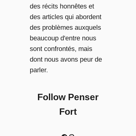
e
des récits honnêtes et
m
des articles qui abordent
b
des problèmes auxquels
l
e
beaucoup d'entre nous
,
sont confrontés, mais
O
u
dont nous avons peur de
P
parler.
a
s
?
Follow Penser
Fort