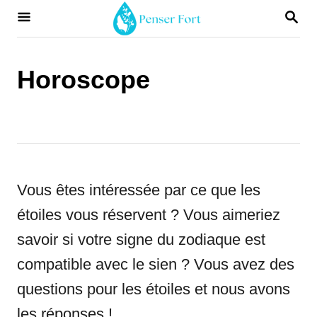
S
S
E
k
A
i
R
Horoscope
C
p
H
t
o
C
o
Vous êtes intéressée par ce que les
n
étoiles vous réservent ? Vous aimeriez
t
savoir si votre signe du zodiaque est
e
compatible avec le sien ? Vous avez des
n
questions pour les étoiles et nous avons
t
les réponses !