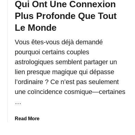
Qui Ont Une Connexion
Z
o
Plus Profonde Que Tout
d
Le Monde
i
a
Vous êtes-vous déjà demandé
q
u
pourquoi certains couples
e
astrologiques semblent partager un
Q
lien presque magique qui dépasse
u
i
l’ordinaire ? Ce n’est pas seulement
F
une coïncidence cosmique—certaines
o
n
…
t
R
a
Read More
e
b
s
o