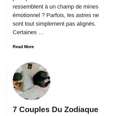
ressemblent à un champ de mines
émotionnel ? Parfois, les astres ne
sont tout simplement pas alignés.
Certaines …
a
Read More
b
o
u
t
9
D
u
o
s
7 Couples Du Zodiaque
d
u