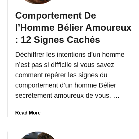
o
s
u
P
Comportement De
r
o
e
u
l’Homme Bélier Amoureux
u
r
: 12 Signes Cachés
x
V
E
o
n
u
Déchiffrer les intentions d’un homme
S
s
n’est pas si difficile si vous savez
e
comment repérer les signes du
c
r
comportement d’un homme Bélier
e
secrètement amoureux de vous. …
t
a
Read More
b
o
u