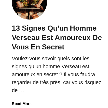
n
o
P
m
r
m
e
e
m
13 Signes Qu’un Homme
n
i
t
Verseau Est Amoureux De
e
U
r
n
Vous En Secret
à
H
U
o
Voulez-vous savoir quels sont les
n
m
signes qu’un homme Verseau est
H
m
o
amoureux en secret ? Il vous faudra
e
m
S
regarder de très près, car vous risquez
m
a
e
de …
g
S
i
c
t
a
Read More
o