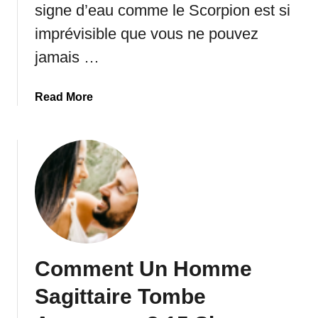
s
signe d’eau comme le Scorpion est si
A
imprévisible que vous ne pouvez
u
jamais …
x
q
u
a
Read More
e
b
l
o
s
u
V
t
o
D
u
e
s
v
D
r
e
a
v
Comment Un Homme
i
r
s
Sagittaire Tombe
e
-
z
J