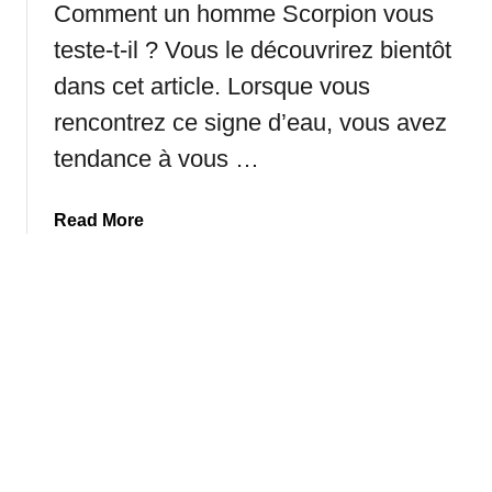
Comment un homme Scorpion vous
n
u
n
P
z
teste-t-il ? Vous le découvrirez bientôt
A
l
o
m
dans cet article. Lorsque vous
u
d
i
s
rencontrez ce signe d’eau, vous avez
i
t
P
a
i
tendance à vous …
r
q
é
o
u
a
Read More
f
e
b
o
l
o
n
e
u
d
s
t
e
p
C
Q
l
o
u
u
m
e
s
m
T
i
e
o
n
n
u
t