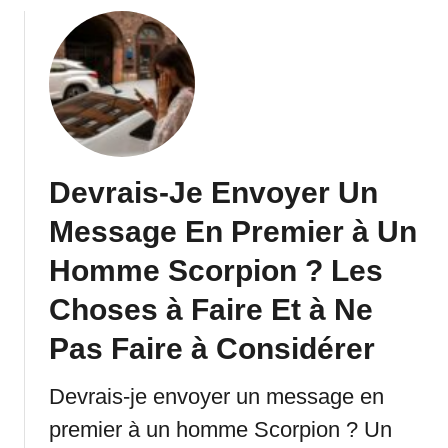
s
T
e
s
t
e
-
Devrais-Je Envoyer Un
t
-
Message En Premier à Un
i
Homme Scorpion ? Les
l
?
Choses à Faire Et à Ne
1
3
Pas Faire à Considérer
T
e
Devrais-je envoyer un message en
s
premier à un homme Scorpion ? Un
t