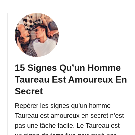
t
b
r
a
o
p
i
u
i
r
t
o
e
1
n
T
3
?
o
S
L
m
i
e
b
g
s
15 Signes Qu’un Homme
e
n
C
A
e
Taureau Est Amoureux En
h
m
s
o
o
Q
Secret
s
u
u
e
r
’
Repérer les signes qu’un homme
s
e
u
à
Taureau est amoureux en secret n’est
u
n
F
x
pas une tâche facile. Le Taureau est
H
a
?
o
i