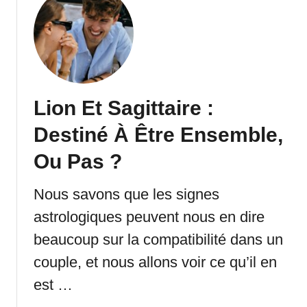
t
C
o
m
p
o
Lion Et Sagittaire :
r
t
Destiné À Être Ensemble,
e
m
Ou Pas ?
e
n
Nous savons que les signes
t
astrologiques peuvent nous en dire
D
beaucoup sur la compatibilité dans un
e
l
couple, et nous allons voir ce qu’il en
’
est …
H
o