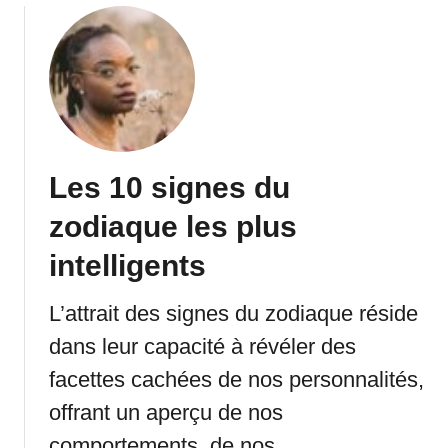
s
u
o
t
r
7
t
C
i
o
r
u
l
p
e
Les 10 signes du
l
P
e
zodiaque les plus
i
s
r
D
intelligents
e
u
L
Z
L’attrait des signes du zodiaque réside
’
o
u
dans leur capacité à révéler des
d
n
facettes cachées de nos personnalités,
i
C
a
offrant un aperçu de nos
h
q
e
comportements, de nos …