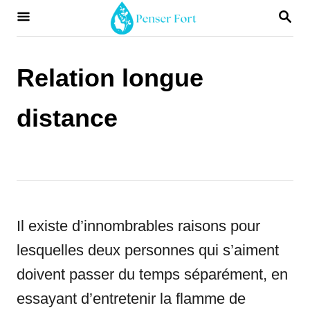
S
S
E
k
A
i
R
Relation longue
C
p
H
t
distance
o
C
o
n
Il existe d’innombrables raisons pour
t
lesquelles deux personnes qui s’aiment
e
doivent passer du temps séparément, en
n
essayant d’entretenir la flamme de
t