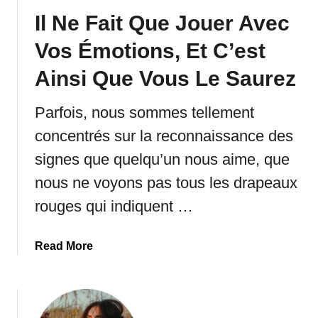
D
Il Ne Fait Que Jouer Avec
e
2
Vos Émotions, Et C’est
0
0
Ainsi Que Vous Le Saurez
M
e
Parfois, nous sommes tellement
s
concentrés sur la reconnaissance des
s
signes que quelqu’un nous aime, que
a
g
nous ne voyons pas tous les drapeaux
e
rouges qui indiquent …
s
D
e
a
Read More
B
b
o
o
n
u
n
t