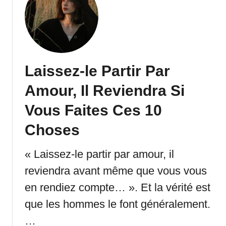
e
I
N
l
u
N
i
e
t
F
Laissez-le Partir Par
P
a
o
i
Amour, Il Reviendra Si
u
t
r
Q
Vous Faites Ces 10
M
u
Choses
o
e
n
J
« Laissez-le partir par amour, il
A
o
m
u
reviendra avant même que vous vous
o
e
en rendiez compte… ». Et la vérité est
u
r
r
que les hommes le font généralement.
A
À
v
…
D