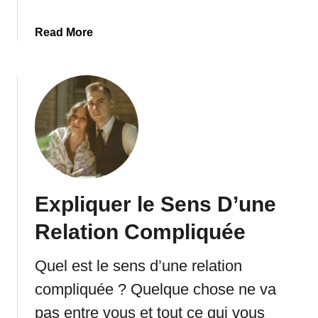
e
i
c
a
Read More
s
V
b
t
o
o
a
s
u
n
É
t
c
m
L
e
o
a
t
i
i
s
o
s
n
Expliquer le Sens D’une
e
s
z
,
Relation Compliquée
-
E
l
t
Quel est le sens d’une relation
e
C
compliquée ? Quelque chose ne va
P
’
a
e
pas entre vous et tout ce qui vous