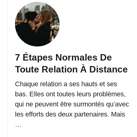
u
t
L
i
s
e
z
7 Étapes Normales De
C
e
Toute Relation À Distance
c
i
Chaque relation a ses hauts et ses
S
bas. Elles ont toutes leurs problèmes,
i
V
qui ne peuvent être surmontés qu’avec
o
les efforts des deux partenaires. Mais
u
s
…
A