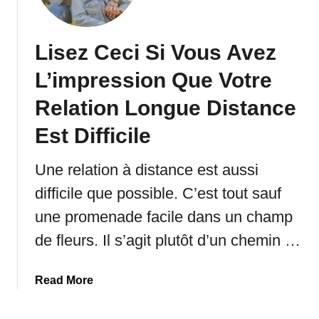
o
s
m
1
p
Lisez Ceci Si Vous Avez
0
l
C
i
L’impression Que Votre
h
q
o
Relation Longue Distance
u
s
é
Est Difficile
e
e
s
Une relation à distance est aussi
difficile que possible. C’est tout sauf
une promenade facile dans un champ
de fleurs. Il s’agit plutôt d’un chemin …
a
Read More
b
o