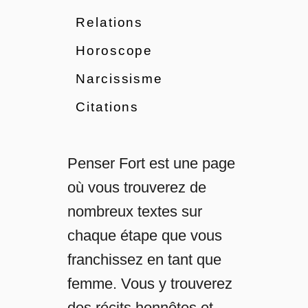
i
V
i
s
Relations
o
s
t
u
t
Horoscope
a
s
a
n
D
Narcissisme
n
c
e
c
e
Citations
v
e
e
E
z
s
S
t
Penser Fort est une page
a
D
où vous trouverez de
v
i
o
nombreux textes sur
f
i
f
chaque étape que vous
r
i
S
franchissez en tant que
c
u
i
femme. Vous y trouverez
r
l
L
des récits honnêtes et