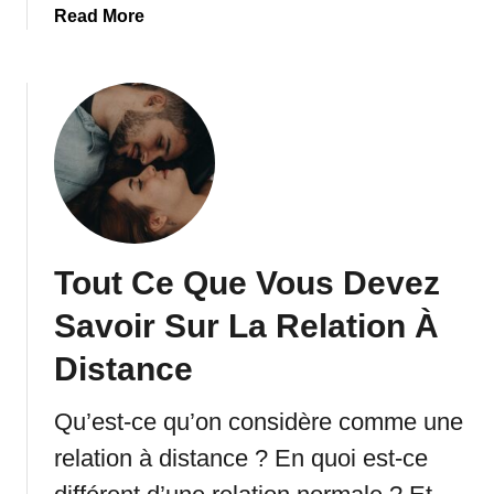
v
a
Read More
e
b
z
o
L
u
’
t
i
7
m
É
p
t
r
a
e
p
s
Tout Ce Que Vous Devez
e
s
s
Savoir Sur La Relation À
i
N
o
o
Distance
n
r
Q
m
Qu’est-ce qu’on considère comme une
u
a
e
relation à distance ? En quoi est-ce
l
V
e