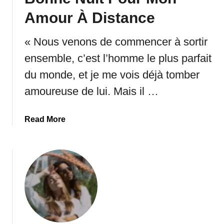
Amour À Distance
« Nous venons de commencer à sortir
ensemble, c’est l’homme le plus parfait
du monde, et je me vois déjà tomber
amoureuse de lui. Mais il …
a
Read More
b
o
u
t
P
l
u
s