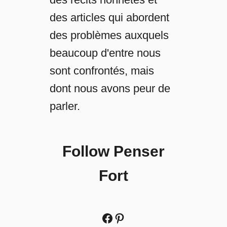
e
a
des articles qui abordent
R
des problèmes auxquels
e
l
beaucoup d'entre nous
a
sont confrontés, mais
t
i
dont nous avons peur de
o
parler.
n
À
D
i
Follow Penser
s
t
Fort
a
n
c
Facebook
Pinterest
e