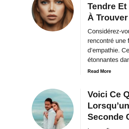
Tendre Et
E
r
l
p
À Trouver
l
r
e
e
Considérez-vo
A
n
rencontré une 
B
d
e
r
d’empathie. Ce
s
e
étonnantes da
o
i
a
Read More
n
b
Q
o
u
u
Voici Ce Q
e
t
Q
Lorsqu’u
V
u
o
Seconde 
e
i
l
c