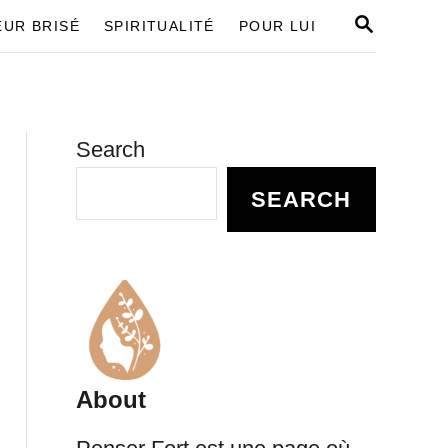
S
UR BRISÉ
SPIRITUALITÉ
POUR LUI
E
A
R
C
H
Search
SEARCH
About