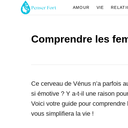
S
AMOUR
VIE
RELAT
k
i
p
Comprendre les f
t
o
C
o
Ce cerveau de Vénus n’a parfois a
n
si émotive ? Y a-t-il une raison pou
t
Voici votre guide pour comprendre
e
vous simplifiera la vie !
n
t