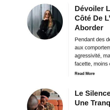
Dévoiler L
Côté De L
Aborder
Pendant des déc
aux comportem
agressivité, ma
facette, moins
a
Read More
b
o
u
Le Silenc
t
Une Tranqu
D
é