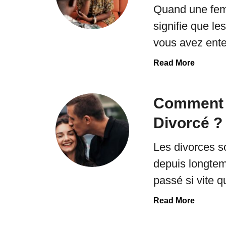
Quand une femm
v
o
signifie que le
i
vous avez ent
l
e
a
Read More
r
b
L
o
a
u
Comment 
T
t
o
Divorcé ?
L
x
e
i
Les divorces so
S
c
i
depuis longtemp
i
l
passé si vite
t
e
é
n
a
Read More
F
c
b
é
e
o