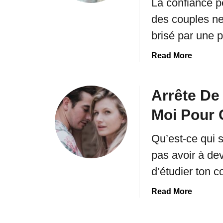
La confiance p
q
i
u
des couples ne
P
’
o
brisé par une 
u
u
n
r
a
Read More
S
q
b
o
u
o
i
o
u
Arrête De
t
i
t
L
Moi Pour
U
V
à
n
o
P
Qu’est-ce qui 
e
i
o
F
c
pas avoir à dev
u
e
i
d’étudier ton 
r
m
C
E
m
e
a
Read More
l
e
Q
b
l
A
u
o
e
u
e