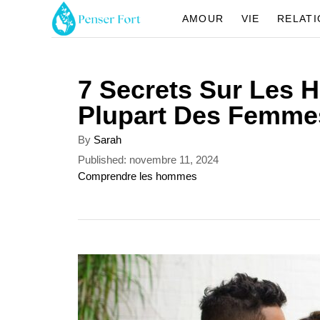
S
AMOUR
VIE
RELAT
k
i
7 Secrets Sur Les
p
Plupart Des Femme
t
o
A
By
Sarah
u
C
P
Published:
novembre 11, 2024
t
o
C
Comprendre les hommes
o
h
s
a
o
n
t
t
r
e
e
t
d
g
o
o
e
n
r
n
i
e
t