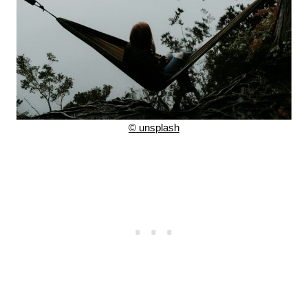
©
unsplash