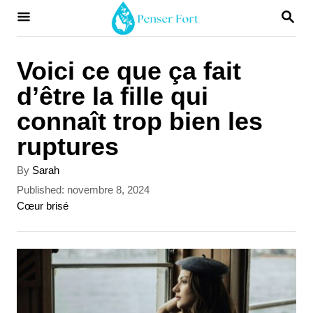
S
S
E
k
A
i
R
Voici ce que ça fait
C
p
d’être la fille qui
H
t
connaît trop bien les
o
ruptures
C
A
By
Sarah
o
u
P
Published:
novembre 8, 2024
t
n
o
C
Cœur brisé
h
s
a
t
o
t
t
r
e
e
e
d
g
n
o
o
t
n
r