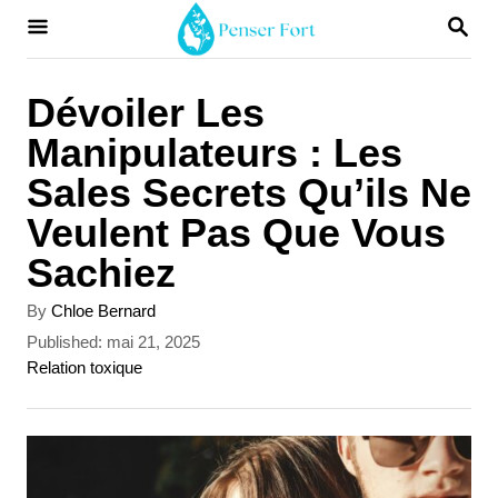
S
S
E
k
A
i
R
Dévoiler Les
C
p
Manipulateurs : Les
H
t
Sales Secrets Qu’ils Ne
o
Veulent Pas Que Vous
C
Sachiez
o
A
By
Chloe Bernard
n
u
P
Published:
mai 21, 2025
t
t
o
C
Relation toxique
h
s
a
e
o
t
t
r
n
e
e
d
g
t
o
o