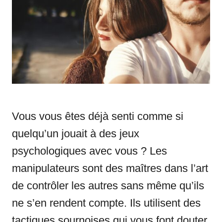
n
r
i
e
s
Vous vous êtes déjà senti comme si
quelqu’un jouait à des jeux
psychologiques avec vous ? Les
manipulateurs sont des maîtres dans l’art
de contrôler les autres sans même qu’ils
ne s’en rendent compte. Ils utilisent des
tactiques sournoises qui vous font douter