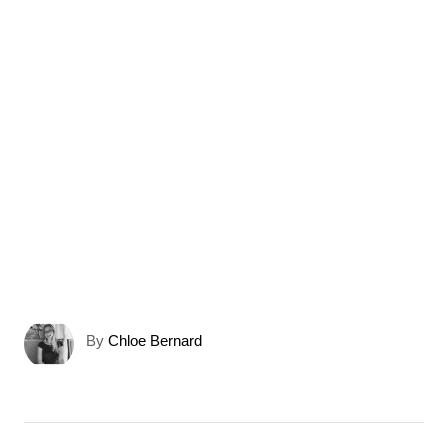
A
By
Chloe Bernard
u
t
h
o
N