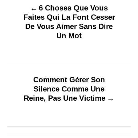
r
6 Choses Que Vous
a
Faites Qui La Font Cesser
De Vous Aimer Sans Dire
v
Un Mot
i
g
a
Comment Gérer Son
t
Silence Comme Une
Reine, Pas Une Victime
i
o
n