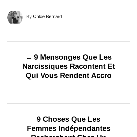
A
By
Chloe Bernard
u
t
h
o
N
r
9 Mensonges Que Les
a
Narcissiques Racontent Et
Qui Vous Rendent Accro
v
i
g
9 Choses Que Les
a
Femmes Indépendantes
t