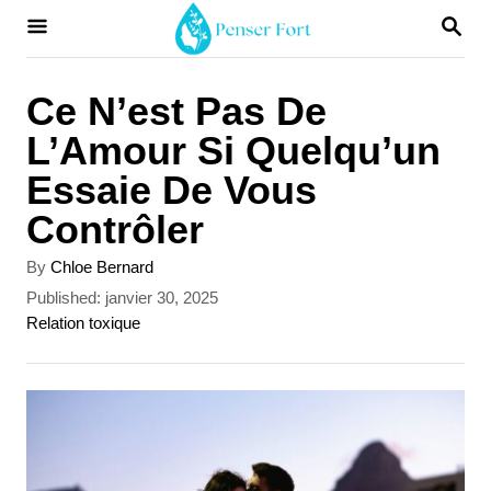
S
S
E
k
A
i
R
Ce N’est Pas De
C
p
L’Amour Si Quelqu’un
H
t
Essaie De Vous
o
Contrôler
C
A
By
Chloe Bernard
o
u
P
Published:
janvier 30, 2025
t
n
o
C
Relation toxique
h
s
a
t
o
t
t
r
e
e
e
d
g
n
o
o
t
n
r