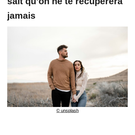
sait qu’on ne te récupérera
jamais
©
unsplash