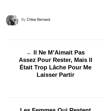
A
By
Chloe Bernard
u
t
h
o
N
r
Il Ne M’Aimait Pas
a
Assez Pour Rester, Mais Il
Était Trop Lâche Pour Me
v
Laisser Partir
i
g
a
Les Femmes Qui Restent