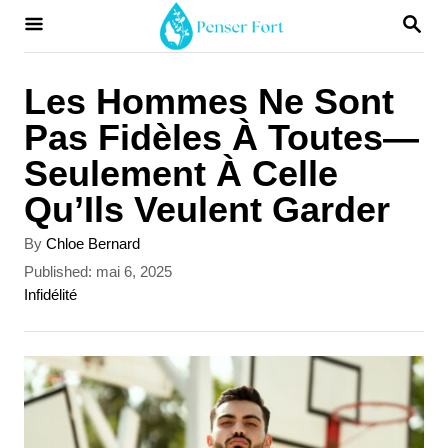
S
S
E
k
A
i
R
Les Hommes Ne Sont
C
p
Pas Fidèles À Toutes—
H
t
Seulement À Celle
o
Qu’Ils Veulent Garder
C
A
By
Chloe Bernard
o
u
P
Published:
mai 6, 2025
t
n
o
C
Infidélité
h
s
a
t
o
t
t
r
e
e
e
d
g
n
o
o
t
n
r