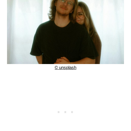
©
unsplash