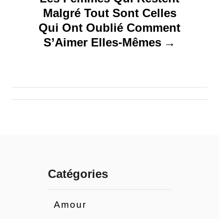
t
Malgré Tout Sont Celles
Qui Ont Oublié Comment
i
S’Aimer Elles-Mêmes
o
n
d
e
l
’
Catégories
a
Amour