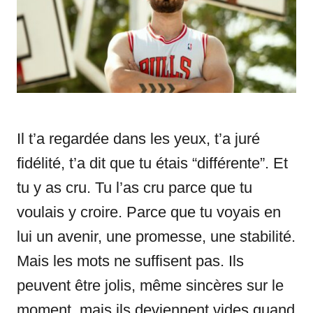
i
e
s
Il t’a regardée dans les yeux, t’a juré
fidélité, t’a dit que tu étais “différente”. Et
tu y as cru. Tu l’as cru parce que tu
voulais y croire. Parce que tu voyais en
lui un avenir, une promesse, une stabilité.
Mais les mots ne suffisent pas. Ils
peuvent être jolis, même sincères sur le
moment, mais ils deviennent vides quand