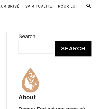
S
UR BRISÉ
SPIRITUALITÉ
POUR LUI
E
A
R
C
H
Search
SEARCH
About