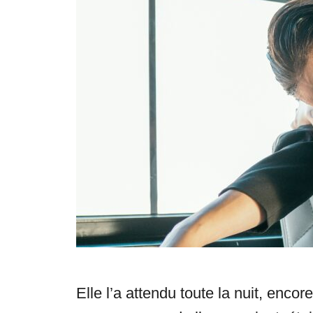
e
s
Elle l’a attendu toute la nuit, encor