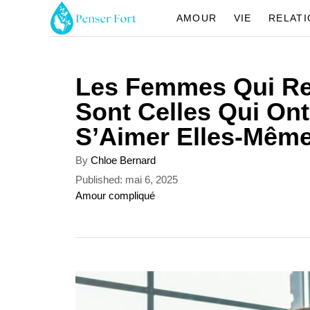
S
AMOUR
VIE
RELAT
k
i
Les Femmes Qui Re
p
Sont Celles Qui On
t
S’Aimer Elles-Mêm
o
C
A
By
Chloe Bernard
u
o
P
Published:
mai 6, 2025
t
o
C
Amour compliqué
n
h
s
a
o
t
t
t
r
e
e
e
d
g
n
o
o
n
r
t
i