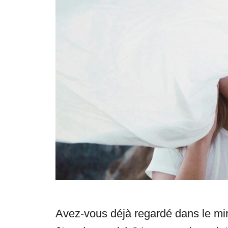
e
s
Avez-vous déjà regardé dans le mi