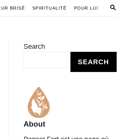
S
UR BRISÉ
SPIRITUALITÉ
POUR LUI
E
A
R
C
H
Search
SEARCH
About