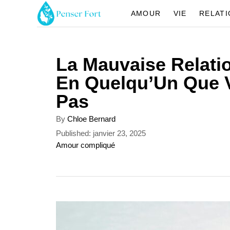
S
AMOUR
VIE
RELAT
k
i
La Mauvaise Relati
p
En Quelqu’Un Que 
t
Pas
o
C
A
By
Chloe Bernard
u
o
P
Published:
janvier 23, 2025
t
o
C
Amour compliqué
n
h
s
a
o
t
t
t
r
e
e
e
d
g
n
o
o
n
r
t
i