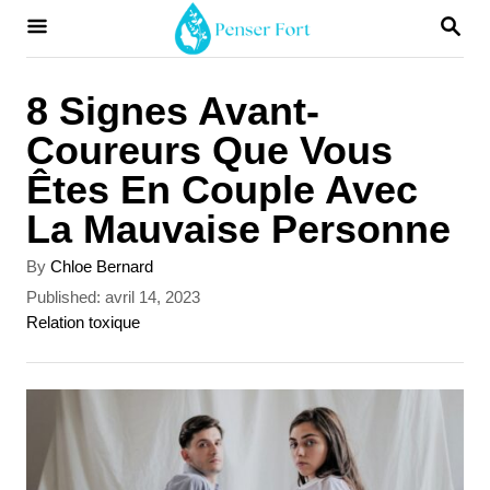
S
S
E
k
A
i
R
8 Signes Avant-
C
p
Coureurs Que Vous
H
t
Êtes En Couple Avec
o
La Mauvaise Personne
C
A
By
Chloe Bernard
o
u
P
Published:
avril 14, 2023
t
n
o
C
Relation toxique
h
s
a
t
o
t
t
r
e
e
e
d
g
n
o
o
t
n
r