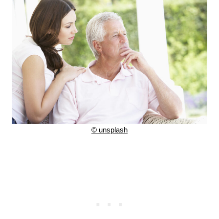
©
unsplash