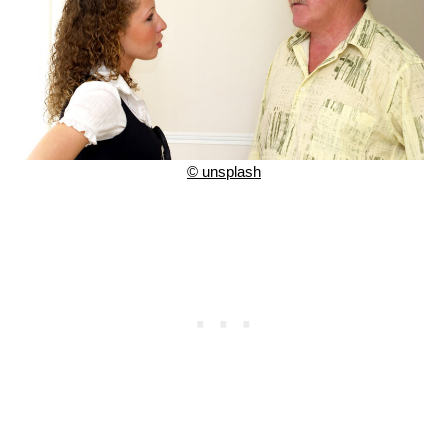
©
unsplash