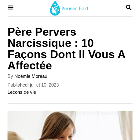
S
S
E
k
A
i
R
Père Pervers
C
p
Narcissique : 10
H
t
Façons Dont Il Vous A
o
Affectée
C
A
By
Noémie Moreau
o
u
P
Published:
juillet 10, 2023
t
n
o
C
Leçons de vie
h
s
a
t
o
t
t
r
e
e
e
d
g
n
o
o
t
n
r