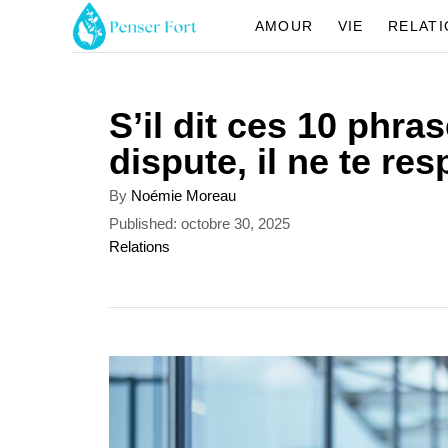
S
AMOUR
VIE
RELAT
k
i
S’il dit ces 10 phr
p
dispute, il ne te re
t
o
A
By
Noémie Moreau
u
C
P
Published:
octobre 30, 2025
t
o
C
Relations
o
h
s
a
o
n
t
t
r
e
e
t
d
g
o
o
e
n
r
n
i
e
t