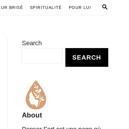
S
UR BRISÉ
SPIRITUALITÉ
POUR LUI
E
A
R
C
H
Search
SEARCH
About