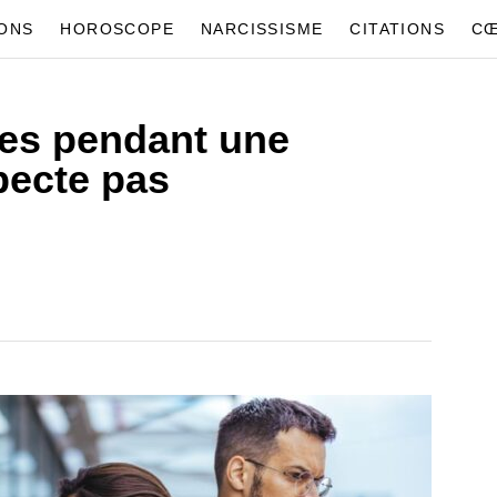
IONS
HOROSCOPE
NARCISSISME
CITATIONS
CŒ
ases pendant une
specte pas