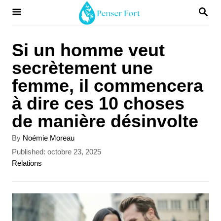
S
S
E
k
A
i
R
Si un homme veut
C
p
secrètement une
H
t
femme, il commencera
o
à dire ces 10 choses
C
de manière désinvolte
o
A
By
Noémie Moreau
n
u
P
Published:
octobre 23, 2025
t
t
o
C
Relations
h
s
a
e
o
t
t
r
n
e
e
d
g
t
o
o