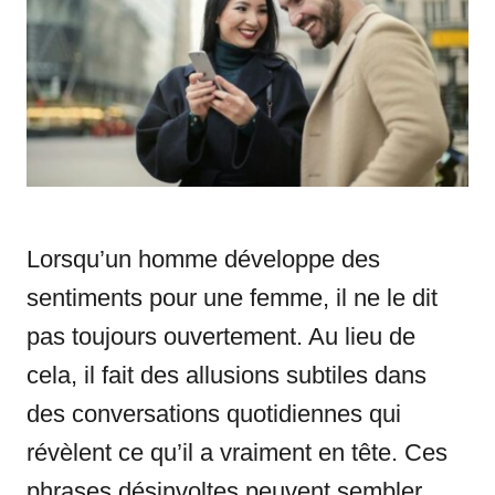
n
r
i
e
s
Lorsqu’un homme développe des
sentiments pour une femme, il ne le dit
pas toujours ouvertement. Au lieu de
cela, il fait des allusions subtiles dans
des conversations quotidiennes qui
révèlent ce qu’il a vraiment en tête. Ces
phrases désinvoltes peuvent sembler