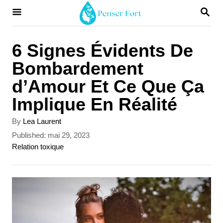
S
S
E
k
A
i
R
6 Signes Évidents De
C
p
Bombardement
H
t
d’Amour Et Ce Que Ça
o
Implique En Réalité
C
A
By
Lea Laurent
o
u
P
Published:
mai 29, 2023
t
n
o
C
Relation toxique
h
s
a
t
o
t
t
r
e
e
e
d
g
n
o
o
t
n
r