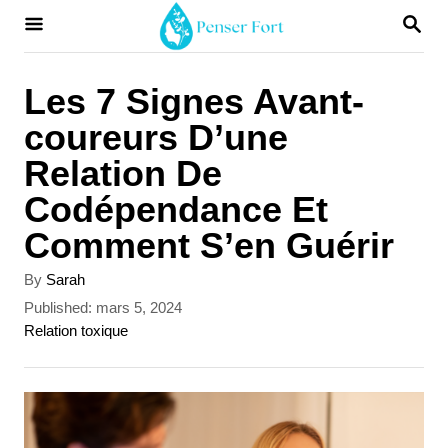
S
S
E
k
A
i
R
Les 7 Signes Avant-
C
p
coureurs D’une
H
t
Relation De
o
Codépendance Et
C
Comment S’en Guérir
o
A
By
Sarah
n
u
P
Published:
mars 5, 2024
t
t
o
C
Relation toxique
h
s
a
e
o
t
t
r
n
e
e
d
g
t
o
o