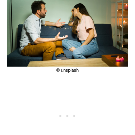
©
unsplash