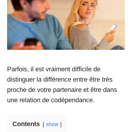
n
r
i
e
s
Parfois, il est vraiment difficile de
distinguer la différence entre être très
proche de votre partenaire et être dans
une relation de codépendance.
Contents
show