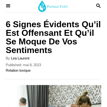
S
S
E
k
A
i
R
6 Signes Évidents Qu’il
C
p
Est Offensant Et Qu’il
H
t
Se Moque De Vos
o
Sentiments
C
A
By
Lea Laurent
o
u
P
Published:
mai 8, 2023
t
n
o
C
Relation toxique
h
s
a
t
o
t
t
r
e
e
e
d
g
n
o
o
t
n
r