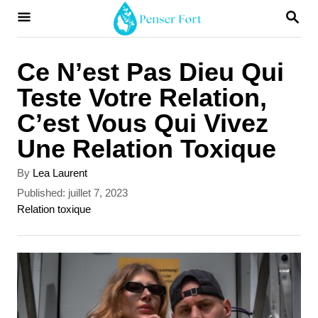
S
S
E
k
A
i
R
Ce N’est Pas Dieu Qui
C
p
Teste Votre Relation,
H
t
C’est Vous Qui Vivez
o
Une Relation Toxique
C
A
By
Lea Laurent
o
u
P
Published:
juillet 7, 2023
t
n
o
C
Relation toxique
h
s
a
t
o
t
t
r
e
e
e
d
g
n
o
o
t
n
r