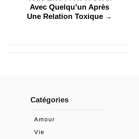
t
Avec Quelqu’un Après
Une Relation Toxique
i
o
n
d
e
l
Catégories
’
Amour
a
Vie