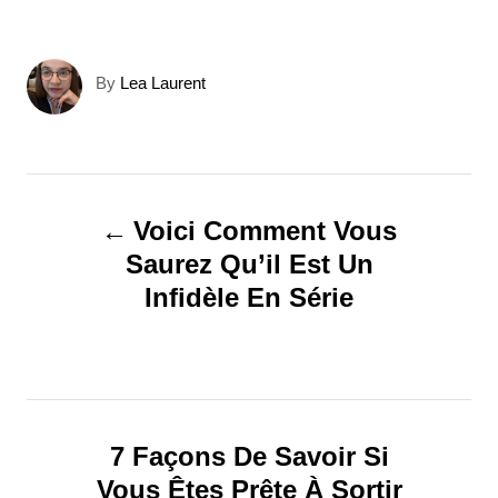
A
By
Lea Laurent
u
t
h
o
N
r
Voici Comment Vous
a
Saurez Qu’il Est Un
Infidèle En Série
v
i
g
7 Façons De Savoir Si
a
Vous Êtes Prête À Sortir