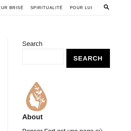
S
UR BRISÉ
SPIRITUALITÉ
POUR LUI
E
A
R
C
H
Search
SEARCH
About