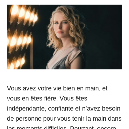
t
t
r
e
e
d
g
o
o
n
r
i
e
s
Vous avez votre vie bien en main, et
vous en êtes fière. Vous êtes
indépendante, confiante et n’avez besoin
de personne pour vous tenir la main dans
les moments difficiles. Pourtant, encore