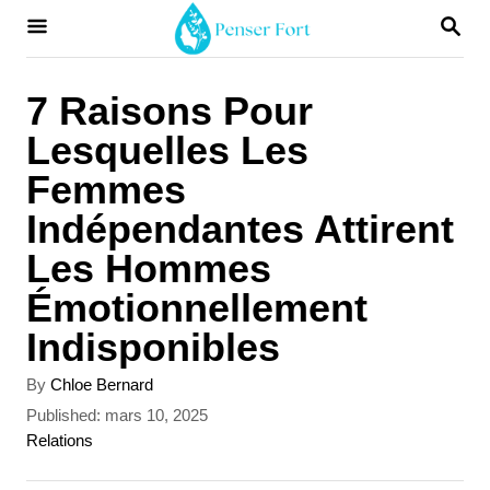
S
S
E
k
A
i
R
7 Raisons Pour
C
p
Lesquelles Les
H
t
Femmes
o
Indépendantes Attirent
C
Les Hommes
o
Émotionnellement
n
Indisponibles
t
A
By
Chloe Bernard
e
u
P
Published:
mars 10, 2025
n
t
o
C
Relations
h
s
a
t
o