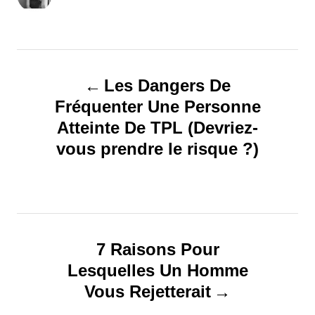
u
t
h
o
N
r
Les Dangers De
a
Fréquenter Une Personne
Atteinte De TPL (Devriez-
v
vous prendre le risque ?)
i
g
a
7 Raisons Pour
t
Lesquelles Un Homme
Vous Rejetterait
i