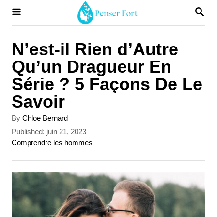
S
S
E
k
A
i
R
N’est-il Rien d’Autre
C
p
Qu’un Dragueur En
H
t
Série ? 5 Façons De Le
o
Savoir
C
A
By
Chloe Bernard
o
u
P
Published:
juin 21, 2023
t
n
o
C
Comprendre les hommes
h
s
a
t
o
t
t
r
e
e
e
d
g
n
o
o
t
n
r