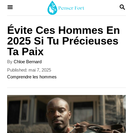
S
S
E
k
A
i
R
Évite Ces Hommes En
C
p
2025 Si Tu Précieuses
H
t
Ta Paix
o
A
By
Chloe Bernard
C
u
P
Published:
mai 7, 2025
t
o
o
C
Comprendre les hommes
h
s
a
n
o
t
t
r
t
e
e
d
g
e
o
o
n
r
n
i
t
e