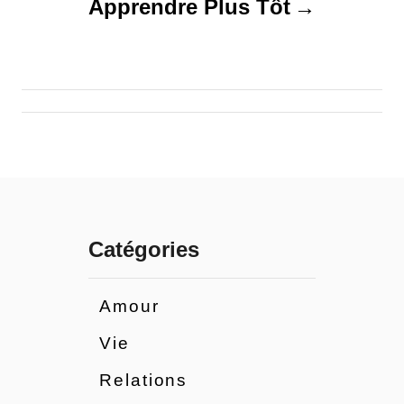
o
Apprendre Plus Tôt
n
d
e
l
’
Catégories
a
r
Amour
Vie
t
Relations
i