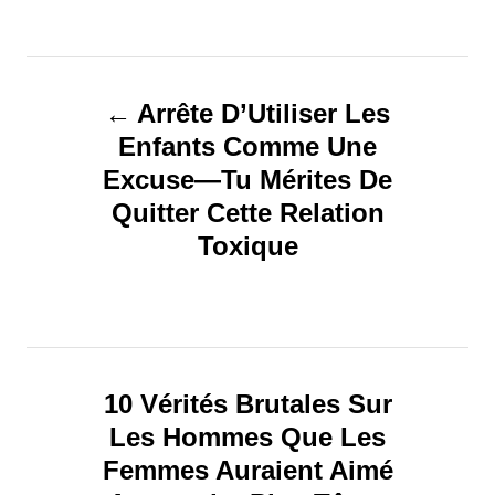
t
h
o
N
r
Arrête D’Utiliser Les
a
Enfants Comme Une
Excuse—Tu Mérites De
v
Quitter Cette Relation
i
Toxique
g
a
t
10 Vérités Brutales Sur
Les Hommes Que Les
i
Femmes Auraient Aimé