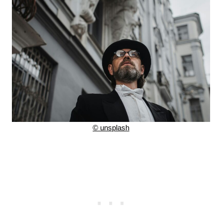
©
unsplash