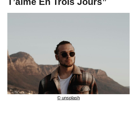
T’aime En Trois Jours”
©
unsplash