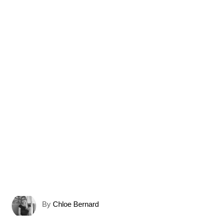
A
By
Chloe Bernard
u