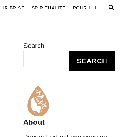
S
UR BRISÉ
SPIRITUALITÉ
POUR LUI
E
A
R
C
H
Search
SEARCH
About