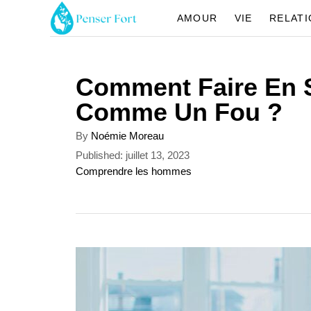
S
AMOUR
VIE
RELAT
k
i
Comment Faire En 
p
Comme Un Fou ?
t
o
A
By
Noémie Moreau
u
C
P
Published:
juillet 13, 2023
t
o
C
Comprendre les hommes
o
h
s
a
o
n
t
t
r
e
e
t
d
g
o
o
e
n
r
n
i
e
t