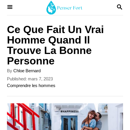
S
S
E
k
A
i
R
Ce Que Fait Un Vrai
C
p
Homme Quand Il
H
t
Trouve La Bonne
o
Personne
C
A
By
Chloe Bernard
o
u
P
Published:
mars 7, 2023
t
n
o
C
Comprendre les hommes
h
s
a
t
o
t
t
r
e
e
e
d
g
n
o
o
t
n
r