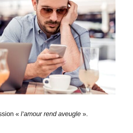
ssion «
l’amour rend aveugle
».