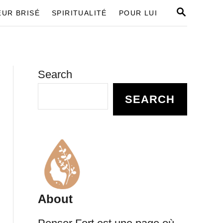
S
UR BRISÉ
SPIRITUALITÉ
POUR LUI
E
A
R
C
H
Search
SEARCH
About