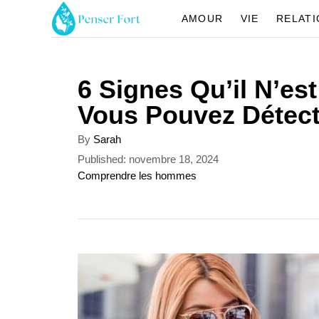
S
AMOUR
VIE
RELAT
k
i
6 Signes Qu’il N’es
p
Vous Pouvez Détect
t
o
A
By
Sarah
u
C
P
Published:
novembre 18, 2024
t
o
C
Comprendre les hommes
o
h
s
a
o
n
t
t
r
e
e
t
d
g
o
o
e
n
r
n
i
e
t