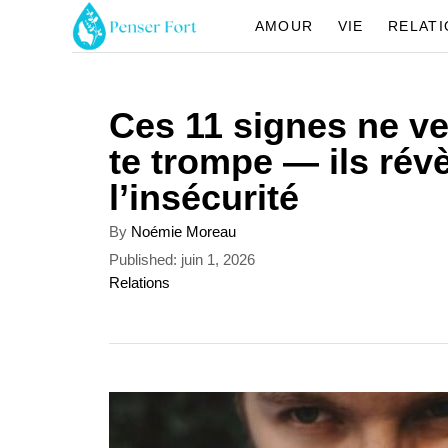
S
AMOUR
VIE
RELAT
k
i
Ces 11 signes ne ve
p
te trompe — ils rév
t
l’insécurité
o
C
A
By
Noémie Moreau
u
o
P
Published:
juin 1, 2026
t
o
C
Relations
n
h
s
a
o
t
t
t
r
e
e
e
d
g
n
o
o
n
r
t
i