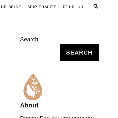
S
UR BRISÉ
SPIRITUALITÉ
POUR LUI
E
A
R
C
H
Search
SEARCH
About