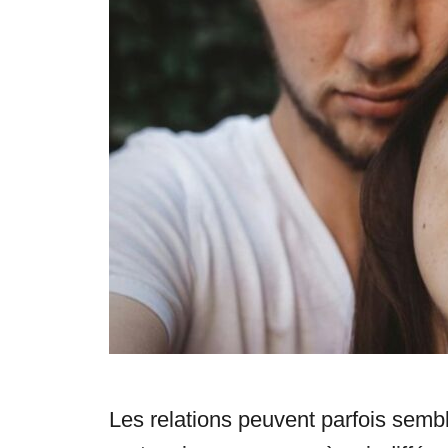
e
s
Les relations peuvent parfois sembl