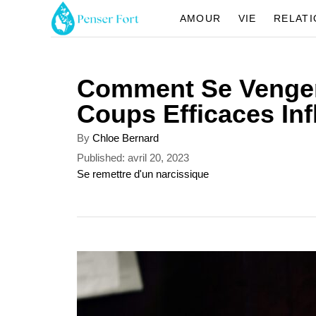
S
AMOUR
VIE
RELAT
k
i
Comment Se Venger 
p
Coups Efficaces In
t
o
A
By
Chloe Bernard
u
C
P
Published:
avril 20, 2023
t
o
C
Se remettre d'un narcissique
o
h
s
a
o
n
t
t
r
e
e
t
d
g
o
o
e
n
r
n
i
e
t