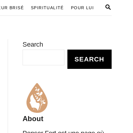
S
UR BRISÉ
SPIRITUALITÉ
POUR LUI
E
A
R
C
H
Search
SEARCH
About