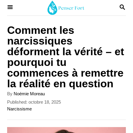
S
S
E
k
A
i
R
Comment les
C
p
narcissiques
H
t
déforment la vérité – et
o
pourquoi tu
C
commences à remettre
o
la réalité en question
n
A
By
Noémie Moreau
t
u
P
Published:
octobre 18, 2025
t
e
o
C
Narcissisme
h
s
a
n
o
t
t
r
t
e
e