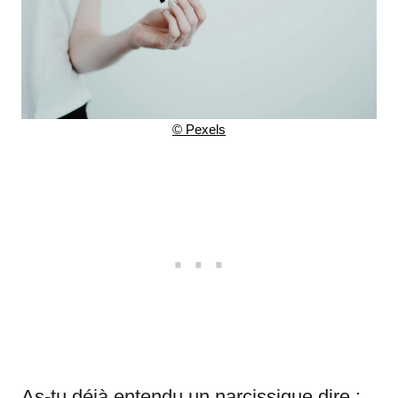
© Pexels
As-tu déjà entendu un narcissique dire :