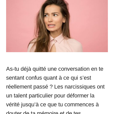
d
g
o
o
n
r
i
e
s
As-tu déjà quitté une conversation en te
sentant confus quant à ce qui s’est
réellement passé ? Les narcissiques ont
un talent particulier pour déformer la
vérité jusqu’à ce que tu commences à
douter de ta mémoire et de tes