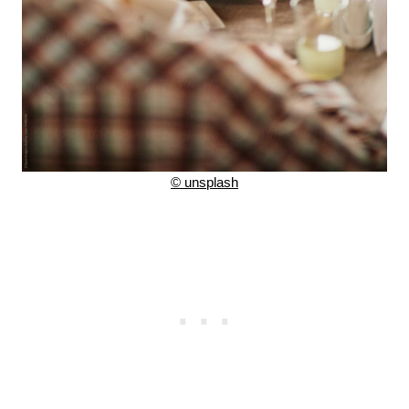
©
unsplash