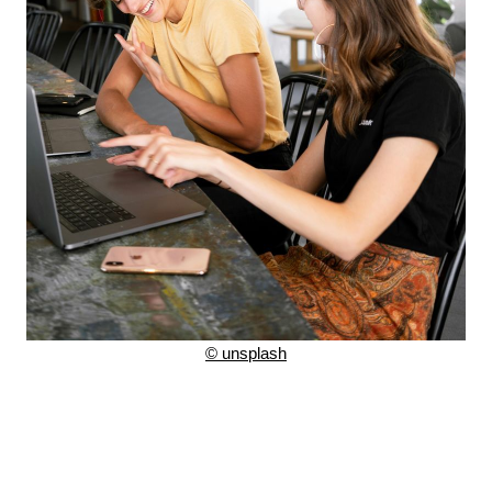
©
unsplash