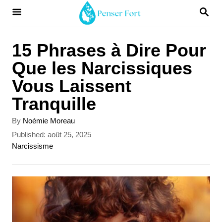
S
S
E
k
A
i
R
15 Phrases à Dire Pour
C
p
Que les Narcissiques
H
t
Vous Laissent
o
Tranquille
C
A
By
Noémie Moreau
o
u
P
Published:
août 25, 2025
t
n
o
C
Narcissisme
h
s
a
t
o
t
t
r
e
e
e
d
g
n
o
o
t
n
r