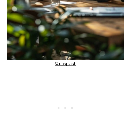
©
unsplash