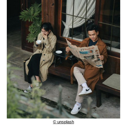
©
unsplash