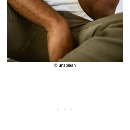
©
unsplash