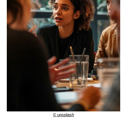
©
unsplash