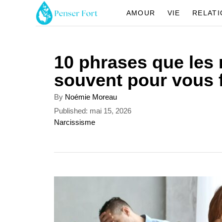
S
AMOUR
VIE
RELAT
k
i
10 phrases que les 
p
souvent pour vous f
t
o
A
By
Noémie Moreau
u
C
P
Published:
mai 15, 2026
t
o
C
Narcissisme
o
h
s
a
o
n
t
t
r
e
e
t
d
g
o
o
e
n
r
n
i
e
t