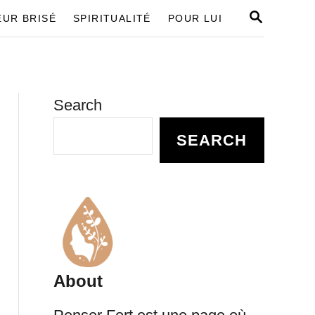
S
UR BRISÉ
SPIRITUALITÉ
POUR LUI
E
A
R
C
H
Search
SEARCH
About