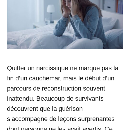
n
r
i
e
s
Quitter un narcissique ne marque pas la
fin d’un cauchemar, mais le début d’un
parcours de reconstruction souvent
inattendu. Beaucoup de survivants
découvrent que la guérison
s’accompagne de leçons surprenantes
dont personne ne les avait avertis. Ce