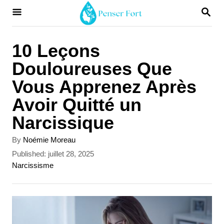
S
S
E
k
A
i
R
10 Leçons
C
p
Douloureuses Que
H
t
Vous Apprenez Après
o
Avoir Quitté un
C
Narcissique
o
A
By
Noémie Moreau
n
u
P
Published:
juillet 28, 2025
t
t
o
C
Narcissisme
h
s
a
e
o
t
t
r
n
e
e
d
g
t
o
o