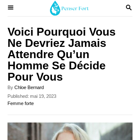
S
S
E
k
A
i
R
Voici Pourquoi Vous
C
p
Ne Devriez Jamais
H
t
Attendre Qu’un
o
Homme Se Décide
C
Pour Vous
o
A
By
Chloe Bernard
n
u
P
Published:
mai 19, 2023
t
t
o
C
Femme forte
h
s
a
e
o
t
t
r
n
e
e
d
g
t
o
o