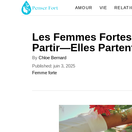
S
AMOUR
VIE
RELAT
k
i
Les Femmes Fortes
p
Partir—Elles Parte
t
o
A
By
Chloe Bernard
u
C
P
Published:
juin 3, 2025
t
o
C
Femme forte
o
h
s
a
o
n
t
t
r
e
e
t
d
g
o
o
e
n
r
n
i
e
t