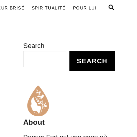
S
UR BRISÉ
SPIRITUALITÉ
POUR LUI
E
A
R
C
H
Search
SEARCH
About