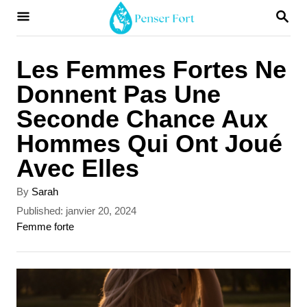
S
S
E
k
A
i
R
Les Femmes Fortes Ne
C
p
Donnent Pas Une
H
t
Seconde Chance Aux
o
Hommes Qui Ont Joué
C
Avec Elles
o
A
By
Sarah
n
u
P
Published:
janvier 20, 2024
t
t
o
C
Femme forte
h
s
a
e
o
t
t
r
n
e
e
d
g
t
o
o