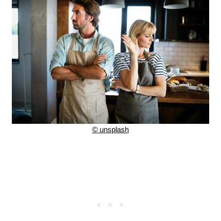
©
unsplash