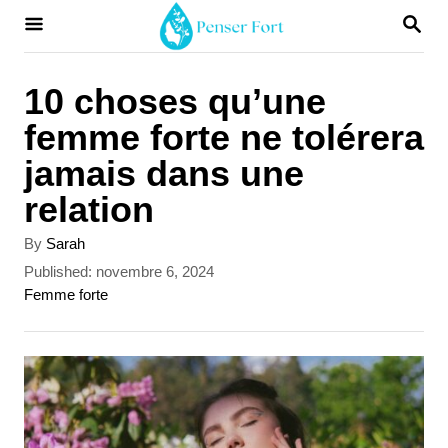
S
S
E
k
A
i
R
10 choses qu’une
C
p
femme forte ne tolérera
H
t
jamais dans une
o
relation
C
A
By
Sarah
o
u
P
Published:
novembre 6, 2024
t
n
o
C
Femme forte
h
s
a
t
o
t
t
r
e
e
e
d
g
n
o
o
t
n
r