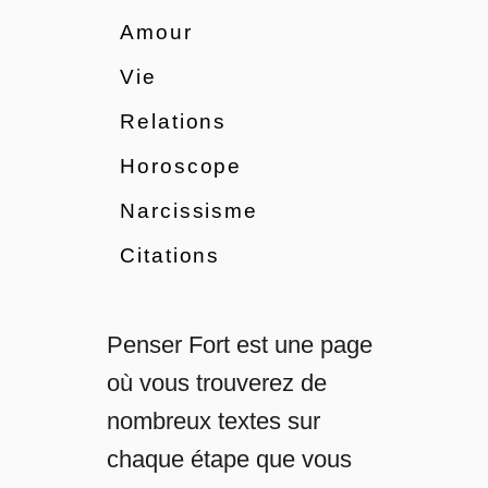
’
Amour
Vie
a
Relations
r
Horoscope
t
Narcissisme
i
Citations
c
l
Penser Fort est une page
où vous trouverez de
e
nombreux textes sur
chaque étape que vous