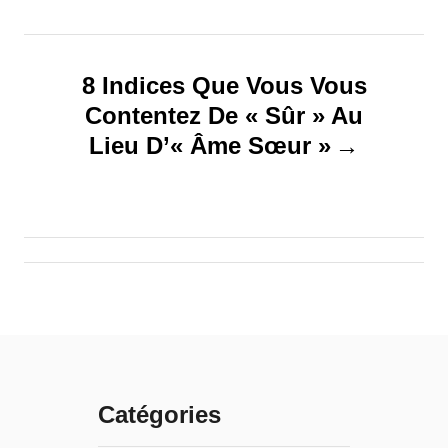
g
8 Indices Que Vous Vous
a
Contentez De « Sûr » Au
t
Lieu D’« Âme Sœur »
i
o
n
d
e
Catégories
l