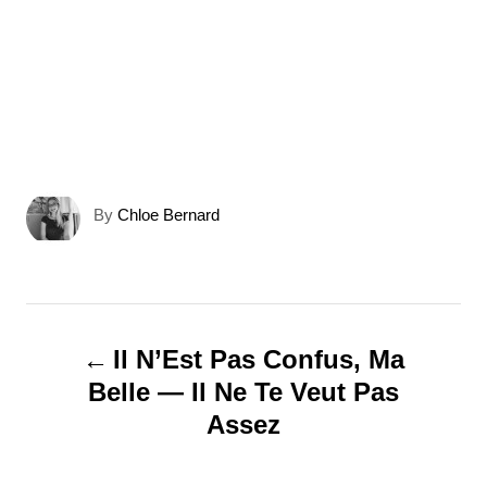
A
By
Chloe Bernard
u
t
h
o
N
r
Il N’Est Pas Confus, Ma
a
Belle — Il Ne Te Veut Pas
Assez
v
i