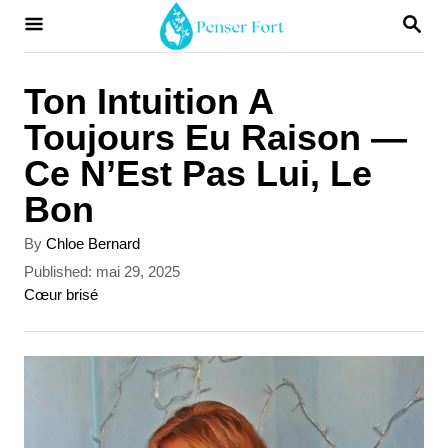
S
S
E
k
A
i
R
Ton Intuition A
C
p
Toujours Eu Raison —
H
t
Ce N’Est Pas Lui, Le
o
Bon
C
A
By
Chloe Bernard
o
u
P
Published:
mai 29, 2025
t
n
o
C
Cœur brisé
h
s
a
t
o
t
t
r
e
e
e
d
g
n
o
o
t
n
r