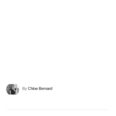
A
By
Chloe Bernard
u
t
h
o
N