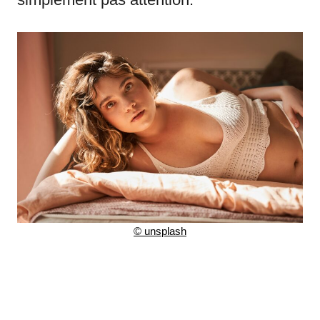
©
unsplash