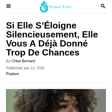
S
S
E
k
A
i
R
Si Elle S’Éloigne
C
p
Silencieusement, Elle
H
t
Vous A Déjà Donné
o
Trop De Chances
C
A
By
Chloe Bernard
o
u
P
Published:
juin 12, 2025
t
n
o
C
Rupture
h
s
a
t
o
t
t
r
e
e
e
d
g
n
o
o
t
n
r