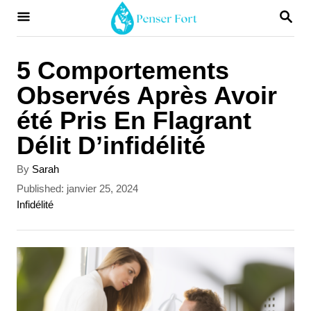
S
S
E
k
A
i
R
5 Comportements
C
p
Observés Après Avoir
H
t
été Pris En Flagrant
o
Délit D’infidélité
C
A
By
Sarah
o
u
P
Published:
janvier 25, 2024
t
n
o
C
Infidélité
h
s
a
t
o
t
t
r
e
e
e
d
g
n
o
o
t
n
r