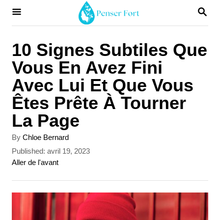
S
S
E
k
A
i
R
10 Signes Subtiles Que
C
p
Vous En Avez Fini
H
t
Avec Lui Et Que Vous
o
Êtes Prête À Tourner
C
La Page
o
A
By
Chloe Bernard
n
u
P
Published:
avril 19, 2023
t
t
o
C
Aller de l'avant
h
s
a
e
o
t
t
r
n
e
e
d
g
t
o
o