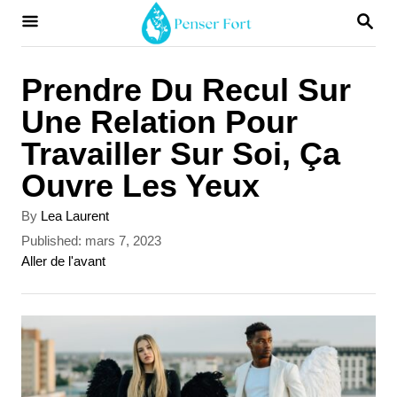
S
S
E
k
A
i
R
Prendre Du Recul Sur
C
p
Une Relation Pour
H
t
Travailler Sur Soi, Ça
o
Ouvre Les Yeux
C
A
By
Lea Laurent
o
u
P
Published:
mars 7, 2023
t
n
o
C
Aller de l'avant
h
s
a
t
o
t
t
r
e
e
e
d
g
n
o
o
t
n
r