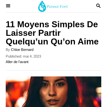
S
S
E
k
A
i
R
11 Moyens Simples De
C
p
Laisser Partir
H
t
Quelqu’un Qu’on Aime
o
A
By
Chloe Bernard
C
u
P
Published:
mai 4, 2023
t
o
o
C
Aller de l'avant
h
s
a
n
o
t
t
r
t
e
e
d
g
e
o
o
n
r
n
i
t
e