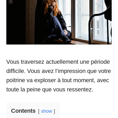
n
r
i
e
s
Vous traversez actuellement une période
difficile. Vous avez l’impression que votre
poitrine va exploser à tout moment, avec
toute la peine que vous ressentez.
Contents
show