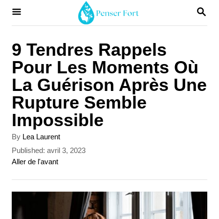
S
S
E
k
A
i
R
9 Tendres Rappels
C
p
Pour Les Moments Où
H
t
La Guérison Après Une
o
Rupture Semble
C
Impossible
o
A
By
Lea Laurent
n
u
P
Published:
avril 3, 2023
t
t
o
C
Aller de l'avant
h
s
a
e
o
t
t
r
n
e
e
d
g
t
o
o