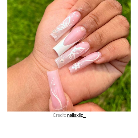
Credit:
nailsxliz_