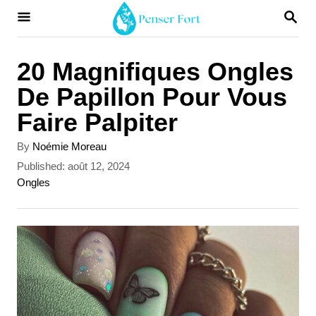
S
S
E
k
A
i
R
20 Magnifiques Ongles
C
p
De Papillon Pour Vous
H
t
Faire Palpiter
o
A
By
Noémie Moreau
C
u
P
Published:
août 12, 2024
t
o
o
C
Ongles
h
s
a
n
o
t
t
r
t
e
e
d
g
e
o
o
n
r
n
i
t
e