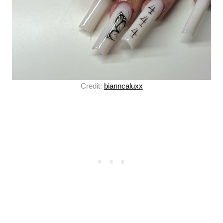
Credit:
bianncaluxx