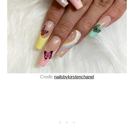
Credit:
nailsbykirstenchanel