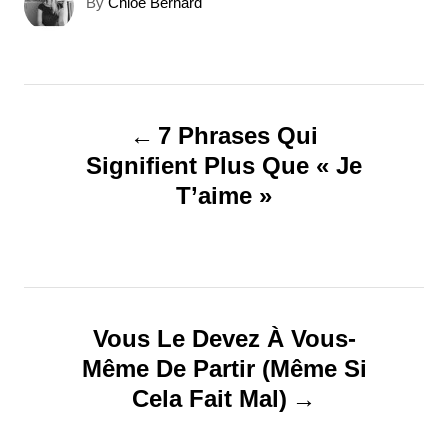
A
By
Chloe Bernard
u
t
h
o
N
r
7 Phrases Qui
a
Signifient Plus Que « Je
T’aime »
v
i
g
Vous Le Devez À Vous-
a
Même De Partir (Même Si
t
Cela Fait Mal)
i