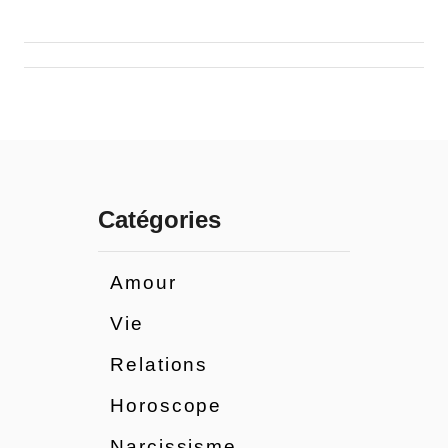
o
n
d
e
Catégories
l
’
Amour
Vie
a
Relations
r
Horoscope
t
Narcissisme