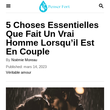
S
S
E
k
A
i
R
5 Choses Essentielles
C
p
Que Fait Un Vrai
H
t
Homme Lorsqu’il Est
o
En Couple
C
A
By
Noémie Moreau
o
u
P
Published:
mars 14, 2023
t
n
o
C
Véritable amour
h
s
a
t
o
t
t
r
e
e
e
d
g
n
o
o
t
n
r