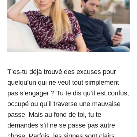
n
r
i
e
s
T’es-tu déjà trouvé des excuses pour
quelqu’un qui ne veut tout simplement
pas s’engager ? Tu te dis qu’il est confus,
occupé ou qu’il traverse une mauvaise
passe. Mais au fond de toi, tu te
demandes s’il ne se passe pas autre
chose. Parfois, les signes sont clairs