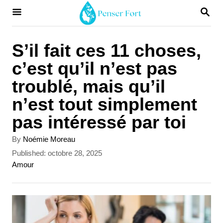
S
S
E
k
A
i
R
S’il fait ces 11 choses,
C
p
c’est qu’il n’est pas
H
t
troublé, mais qu’il
o
n’est tout simplement
C
pas intéressé par toi
o
A
By
Noémie Moreau
n
u
P
Published:
octobre 28, 2025
t
t
o
C
Amour
h
s
a
e
o
t
t
r
n
e
e
d
g
t
o
o