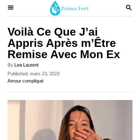
S
S
E
k
A
i
R
Voilà Ce Que J’ai
C
p
Appris Après m’Être
H
t
Remise Avec Mon Ex
o
A
By
Lea Laurent
C
u
P
Published:
mars 23, 2023
t
o
o
C
Amour compliqué
h
s
a
n
o
t
t
r
t
e
e
d
g
e
o
o
n
r
n
i
t
e