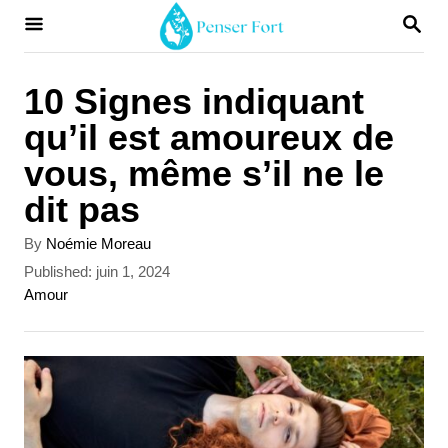
S
S
E
k
A
i
R
10 Signes indiquant
C
p
qu’il est amoureux de
H
t
vous, même s’il ne le
o
dit pas
C
A
By
Noémie Moreau
o
u
P
Published:
juin 1, 2024
t
n
o
C
Amour
h
s
a
t
o
t
t
r
e
e
e
d
g
n
o
o
t
n
r